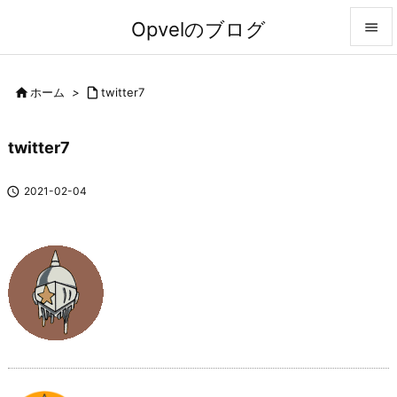
Opvelのブログ


メニュ

ホーム
>

twitter7

前へ
twitter7

次へ

2021-02-04

検索