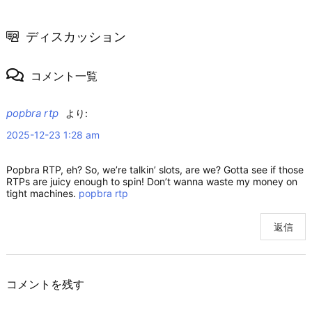
ディスカッション
コメント一覧
popbra rtp
より:
2025-12-23 1:28 am
Popbra RTP, eh? So, we’re talkin’ slots, are we? Gotta see if those
RTPs are juicy enough to spin! Don’t wanna waste my money on
tight machines.
popbra rtp
返信
コメントを残す