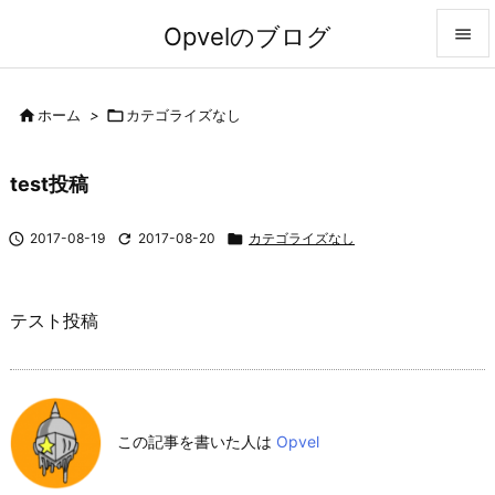
Opvelのブログ


メニュ

ホーム
>

カテゴライズなし

前へ
test投稿

次へ

2017-08-19

2017-08-20

カテゴライズなし

検索
テスト投稿
この記事を書いた人は
Opvel