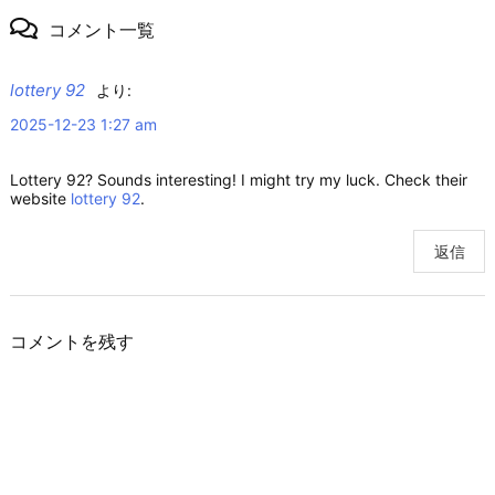
コメント一覧
lottery 92
より:
2025-12-23 1:27 am
Lottery 92? Sounds interesting! I might try my luck. Check their
website
lottery 92
.
返信
コメントを残す