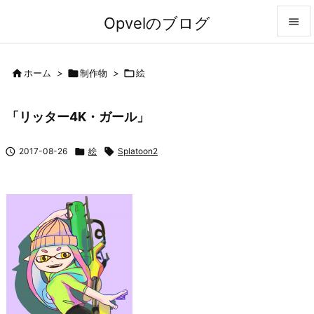
Opvelのブログ


メニュ

ホーム
>

制作物
>

絵

前へ
「リッター4K・ガール」

次へ

2017-08-26

絵

Splatoon2

検索