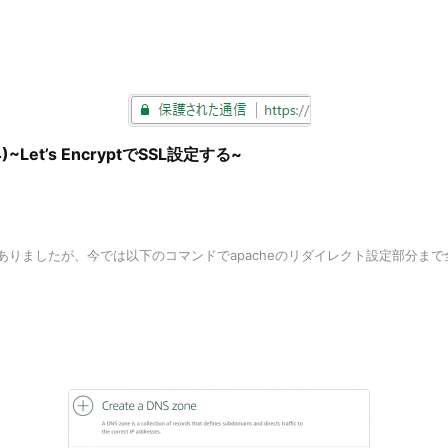
)~Let’s EncryptでSSL設定する~
、今では以下のコマンドでapacheのリダイレクト設定部分まで全部行ってくれます。 