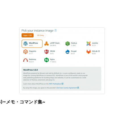
る(6)~メモ・コマンド集~