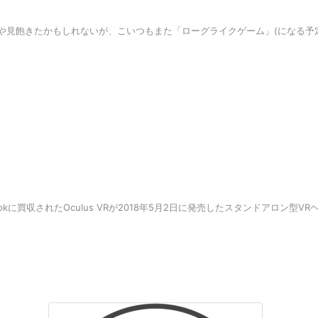
見飽きたかもしれないが、こいつもまた「ローグライクゲーム」(になる予定)
 Facebookに買収されたOculus VRが2018年5月2日に発売したスタンド