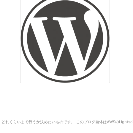
いまで行うか決めたいものです。 このブログ自体はAWSのLightsail(仮