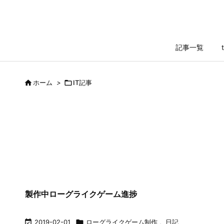
記事一覧

ホーム
>

IT記事
製作中ローグライクゲーム進捗

2019-02-01

ローグライクゲーム制作
,
日記