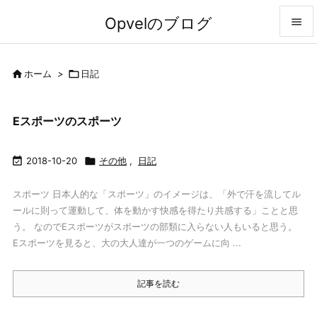
Opvelのブログ


メニュ

ホーム
>

日記

前へ
Eスポーツのスポーツ

次へ


2018-10-20

その他
,
日記
検索
スポーツ 日本人的な「スポーツ」のイメージは、「外で汗を流してル
ールに則って運動して、体を動かす快感を得たり共感する」ことと思
う。 なのでEスポーツがスポーツの部類に入らない人もいると思う。
Eスポーツを見ると、大の大人達が一つのゲームに向 ...
記事を読む