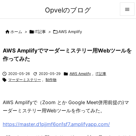
Opvelのブログ


メニュ

ホーム
>

IT記事
>

AWS Amplify

前へ
AWS Amplifyでマーダーミステリー用Webツールを

作ってみた
次へ


2020-05-26

2020-05-29

AWS Amplify
,
IT記事
検索

マーダーミステリー
,
制作物
AWS Amplifyで（Zoom とか Google Meet併用前提の)マ
ーダーミステリー用Webツールを作ってみた。
https://master.d1pjjmf6on1sf7.amplifyapp.com/