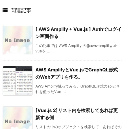

関連記事
[ AWS Amplify + Vue.js ] Authでログイ
ン画面作る
この記事では AWS Amplify の@aws-amplify/ui-
vueを ...
AWS AmplifyとVue.jsでGraphQL形式
のWebアプリを作る。
AWS Amplify触ってみる。GraphQL形式のapiとそ
れを使ったVue ...
[Vue.js 2]リスト内を検索してあれば更
新する例
リストの中のオブジェクトを検索して、あればその