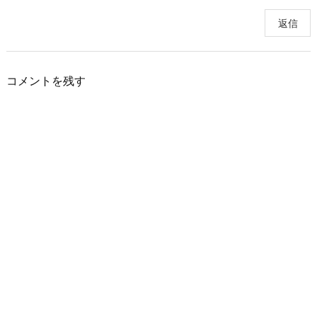
返信
コメントを残す